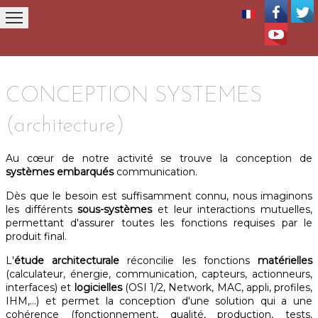
ACCUEIL
SOCIETE
BUREAU d'ETUDE
CONSEI
CONCEPTION SYSTEMES
(architecture)
Au cœur de notre activité se trouve la conception de
systèmes embarqués
communication.
Dès que le besoin est suffisamment connu, nous imaginons
les différents
sous-systèmes
et leur interactions mutuelles,
permettant d'assurer toutes les fonctions requises par le
produit final.
L'
étude architecturale
réconcilie les fonctions
matérielles
(calculateur, énergie, communication, capteurs, actionneurs,
interfaces) et
logicielles
(OSI 1/2, Network, MAC, appli, profiles,
IHM,...) et permet la conception d'une solution qui a une
cohérence (fonctionnement, qualité, production, tests,