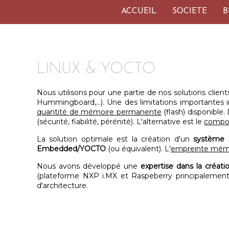
ACCUEIL
SOCIETE
B
LINUX & YOCTO
Nous utilisons pour une partie de nos solutions clien
Hummingboard,...). Une des limitations importantes i
quantité de mémoire permanente
(flash) disponible.
(sécurité, fiabilité, pérénité). L'alternative est le
compo
La solution optimale est la création d'un
système L
Embedded/YOCTO
(ou équivalent). L'
empreinte mémo
Nous avons développé une
expertise dans la créat
(plateforme NXP i.MX et Raspeberry principalement
d'architecture.