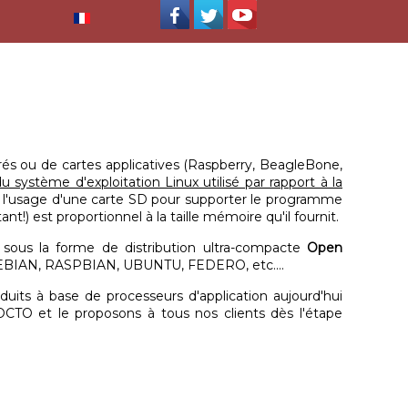
és ou de cartes applicatives (Raspberry, BeagleBone,
 du système d'exploitation Linux utilisé par rapport à la
fice l'usage d'une carte SD pour supporter le programme
t!) est proportionnel à la taille mémoire qu'il fournit.
 sous la forme de distribution ultra-compacte
Open
n DEBIAN, RASPBIAN, UBUNTU, FEDERO, etc....
uits à base de processeurs d'application aujourd'hui
CTO et le proposons à tous nos clients dès l'étape