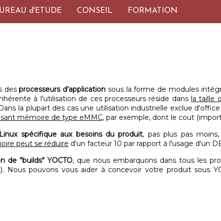
UREAU d'ETUDE
CONSEIL
FORMATION
ts des
processeurs d'application
sous la forme de modules intégr
nhérente à l'utilisation de ces processeurs réside dans
la taille
 Dans la plupart des cas une utilisation industrielle exclue d'of
sant mémoire de type eMMC,
par exemple, dont le cout (importan
inux spécifique aux besoins du produit
, pas plus pas moins,
ire peut se réduire
d'un facteur 10 par rapport à l'usage d'u
ion de "builds" YOCTO
, que nous embarquons dans tous les prod
). Nous pouvons vous aider à concevoir votre produit sous YO